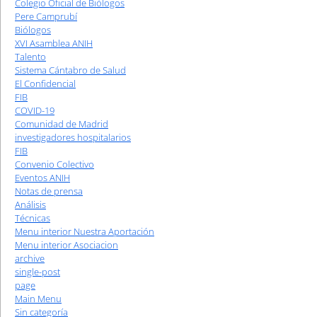
Colegio Oficial de Biólogos
Pere Camprubí
Biólogos
XVI Asamblea ANIH
Talento
Sistema Cántabro de Salud
El Confidencial
FIB
COVID-19
Comunidad de Madrid
investigadores hospitalarios
FIB
Convenio Colectivo
Eventos ANIH
Notas de prensa
Análisis
Técnicas
Menu interior Nuestra Aportación
Menu interior Asociacion
archive
single-post
page
Main Menu
Sin categoría