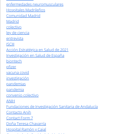
enfermedades neuromusculares
Hospitales Madrileños
Comunidad Madrid
Madrid
colectivo
ley de ciencia
entrevista
ISCIII
Acción Estratégica en Salud de 2021
Investigación en Salud de España
biontech
pfizer
vacuna covid
investigación
pandemias
pandemia
convenio colectivo
ANIH
Fundaciones de Investigación Sanitaria de Andalucía
Contacto Anih
Contact Form 7
Doña Teresa Chavarría
Hospital Ramón y Cajal