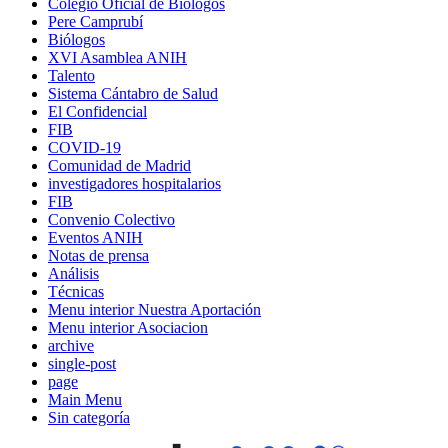
Colegio Oficial de Biólogos
Pere Camprubí
Biólogos
XVI Asamblea ANIH
Talento
Sistema Cántabro de Salud
El Confidencial
FIB
COVID-19
Comunidad de Madrid
investigadores hospitalarios
FIB
Convenio Colectivo
Eventos ANIH
Notas de prensa
Análisis
Técnicas
Menu interior Nuestra Aportación
Menu interior Asociacion
archive
single-post
page
Main Menu
Sin categoría