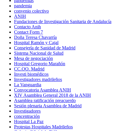
pandemias
pandemia
convenio colectivo
ANIH
Fundaciones de Investigación Sanitaria de Andalucía
Contacto Anih
Contact Form 7
Doña Teresa Chavarría
Hospital Ramón y Cajal
Consejería de Sanidad de Madrid
Sistema Nacional de Salud
Mesa de negociación
Hospital Gregorio Marañón
CC.OO. Madrid
Investi biomédicos
Investigadores madrileños
La Vanguardia
Convocatoria Asamblea ANIH
XIV Asamblea General 2018 de la ANIH
Asamblea ratificación preacuerdo
Sesión plenaria Asamblea de Madrid
Investigadores
concentración
Hospital La Paz
Protestas Hospitales Madrileños