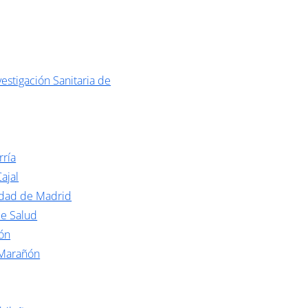
estigación Sanitaria de
rría
ajal
idad de Madrid
de Salud
ón
 Marañón