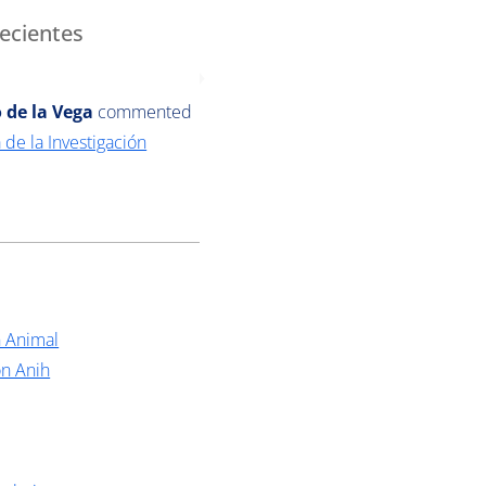
ecientes
 de la Vega
commented
 de la Investigación
n Animal
ón Anih