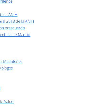
rileños
mblea ANIH
ral 2018 de la ANIH
ión preacuerdo
samblea de Madrid
es Madrileños
Biólogos
H
de Salud