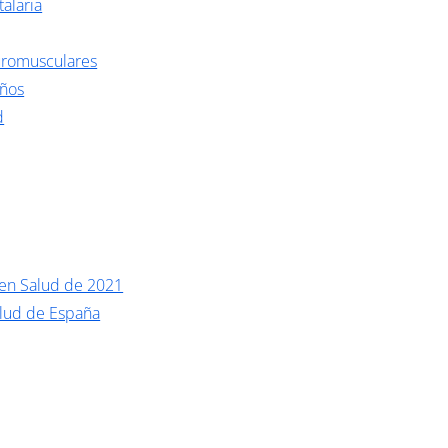
talaria
romusculares
eños
d
 en Salud de 2021
alud de España