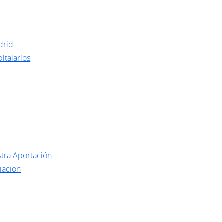
drid
italarios
o
tra Aportación
iacion