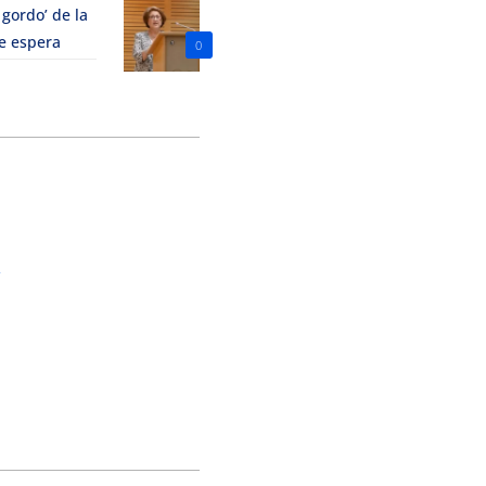
 gordo’ de la
le espera
0
o