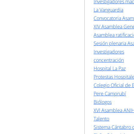
Investigadores mad
La Vanguardia
Convocatoria Asa
XIV Asamblea Gene
Asamblea ratificac
Sesión plenaria A
Investigadores
concentración
Hospital La Paz
Protestas Hospital
Colegio Oficial de 
Pere Camprubí
Biólogos
XVI Asamblea ANI
Talento
Sistema Cántabro 