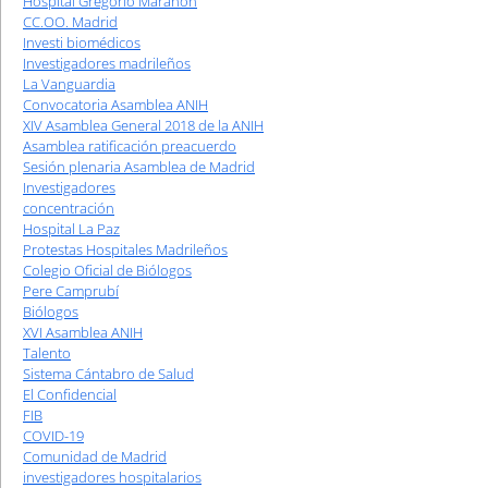
Hospital Gregorio Marañón
CC.OO. Madrid
Investi biomédicos
Investigadores madrileños
La Vanguardia
Convocatoria Asamblea ANIH
XIV Asamblea General 2018 de la ANIH
Asamblea ratificación preacuerdo
Sesión plenaria Asamblea de Madrid
Investigadores
concentración
Hospital La Paz
Protestas Hospitales Madrileños
Colegio Oficial de Biólogos
Pere Camprubí
Biólogos
XVI Asamblea ANIH
Talento
Sistema Cántabro de Salud
El Confidencial
FIB
COVID-19
Comunidad de Madrid
investigadores hospitalarios