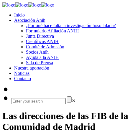
Inicio
Asociación Anih
¿Por qué hace falta la investigación hospitalaria?
Formulario Afiliación ANIH
Junta Directiva
Científicas ANIH
Comité de Admisión
Socios Anih
Ayuda a la ANIH
Sala de Prensa
Nuestra aportación
Noticias
Contacto
✕
Las direcciones de las FIB de la
Comunidad de Madrid