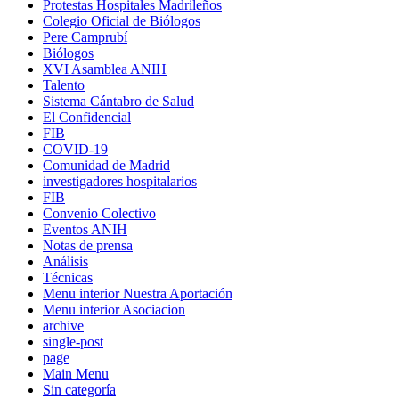
Protestas Hospitales Madrileños
Colegio Oficial de Biólogos
Pere Camprubí
Biólogos
XVI Asamblea ANIH
Talento
Sistema Cántabro de Salud
El Confidencial
FIB
COVID-19
Comunidad de Madrid
investigadores hospitalarios
FIB
Convenio Colectivo
Eventos ANIH
Notas de prensa
Análisis
Técnicas
Menu interior Nuestra Aportación
Menu interior Asociacion
archive
single-post
page
Main Menu
Sin categoría