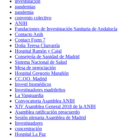
investigación
pandemias
pandemia
convenio colectivo
ANIH
Fundaciones de Investigación Sanitaria de Andalucía
Contacto Anih
Contact Form 7
Doña Teresa Chavarría
Hospital Ramón y Cajal
Consejería de Sanidad de Madrid
Sistema Nacional de Salud
Mesa de negociación
Hospital Gregorio Marañón
CC.OO. Madrid
Investi biomédicos
Investigadores madrileños
La Vanguardia
Convocatoria Asamblea ANIH
XIV Asamblea General 2018 de la ANIH
Asamblea ratificación preacuerdo
Sesión plenaria Asamblea de Madrid
Investigadores
concentración
Hospital La Paz