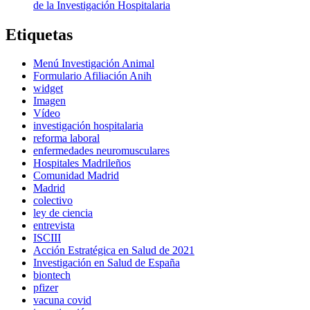
de la Investigación Hospitalaria
Etiquetas
Menú Investigación Animal
Formulario Afiliación Anih
widget
Imagen
Vídeo
investigación hospitalaria
reforma laboral
enfermedades neuromusculares
Hospitales Madrileños
Comunidad Madrid
Madrid
colectivo
ley de ciencia
entrevista
ISCIII
Acción Estratégica en Salud de 2021
Investigación en Salud de España
biontech
pfizer
vacuna covid