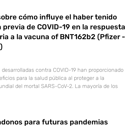
sobre cómo influye el haber tenido
n previa de COVID-19 en la respuesta
ria a la vacuna of BNT162b2 (Pfizer -
)
 desarrolladas contra COVID-19 han proporcionado
icios para la salud pública al proteger a la
ndial del mortal SARS-CoV-2. La mayoría de los
donos para futuras pandemias