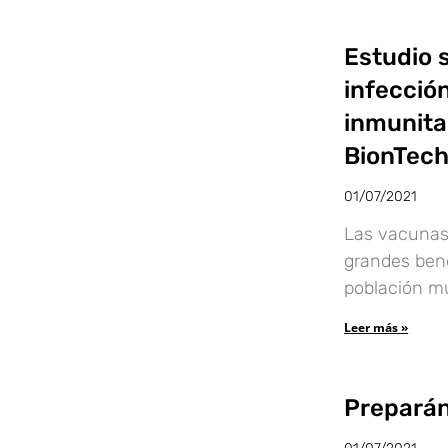
Estudio 
infecció
inmunita
BionTech
01/07/2021
Las vacunas
grandes benef
población mu
Leer más »
Preparán