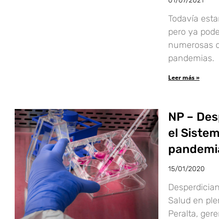
01/07/2021
Todavía est
pero ya pod
numerosas o
pandemias.
Leer más »
NP – Des
el Siste
pandemia
15/01/2020
Desperdician
Salud en pl
Peralta, gere