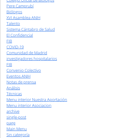
Colegio Oficial de Biólogos
Pere Camprubí
Biólogos
XVI Asamblea ANIH
Talento
Sistema Cántabro de Salud
El Confidencial
FIB
COVID-19
Comunidad de Madrid
investigadores hospitalarios
FIB
Convenio Colectivo
Eventos ANIH
Notas de prensa
Análisis
Técnicas
Menu interior Nuestra Aportación
Menu interior Asociacion
archive
single-post
page
Main Menu
Sin categoría