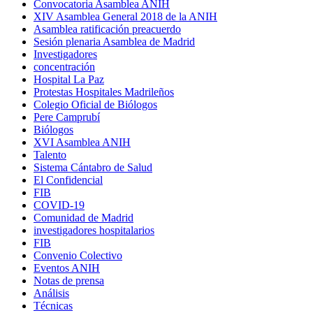
Convocatoria Asamblea ANIH
XIV Asamblea General 2018 de la ANIH
Asamblea ratificación preacuerdo
Sesión plenaria Asamblea de Madrid
Investigadores
concentración
Hospital La Paz
Protestas Hospitales Madrileños
Colegio Oficial de Biólogos
Pere Camprubí
Biólogos
XVI Asamblea ANIH
Talento
Sistema Cántabro de Salud
El Confidencial
FIB
COVID-19
Comunidad de Madrid
investigadores hospitalarios
FIB
Convenio Colectivo
Eventos ANIH
Notas de prensa
Análisis
Técnicas