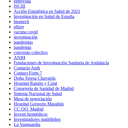
entrevista
ISCIII
Acción Estratégica en Salud de 2021
Investigación en Salud de España
biontech
pfizer
vacuna covid
investigación
pandemias
pandemia
convenio colectivo
ANIH
Fundaciones de Investigación Sanitaria de Andalucía
Contacto Anih
Contact Form 7
Doña Teresa Chavarría
Hospital Ramón y Cajal
Consejería de Sanidad de Madrid
Sistema Nacional de Salud
Mesa de negociación
Hospital Gregorio Marañón
CC.OO. Madrid
Investi biomédicos
Investigadores madrileños
La Vanguardia