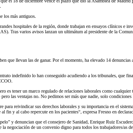
ue el 18 de diciembre vence el plazo que dio la Asamblea de Madrid pa
.
e los más antiguos.
andes hospitales de la región, donde trabajan en ensayos clínicos e inv
). Tras varios avisos lanzan un ultimátum al presidente de la Comunid
 saben que llevan las de ganar. Por el momento, ha elevado 14 denuncias
ontrato indefinido lo han conseguido acudiendo a los tribunales, que f
a CCOO.
ro es tener un marco regulado de relaciones laborales como cualquier tra
co pero las ventajas no. No pedimos ser más que nadie, solo condiciones 
e para reivindicar sus derechos laborales y su importancia en el sistem
que al fin y al cabo repercute en los pacientes“, expresa Fresno en 
de pelo” y denuncian que el consejero de Sanidad, Enrique Ruiz Escuder
e la negociación de un convenio digno para todos los trabajadores/as d