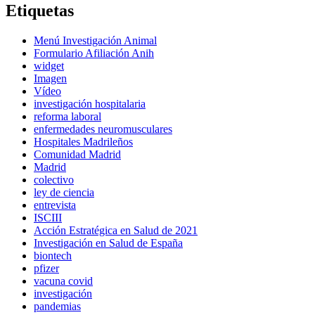
Etiquetas
Menú Investigación Animal
Formulario Afiliación Anih
widget
Imagen
Vídeo
investigación hospitalaria
reforma laboral
enfermedades neuromusculares
Hospitales Madrileños
Comunidad Madrid
Madrid
colectivo
ley de ciencia
entrevista
ISCIII
Acción Estratégica en Salud de 2021
Investigación en Salud de España
biontech
pfizer
vacuna covid
investigación
pandemias