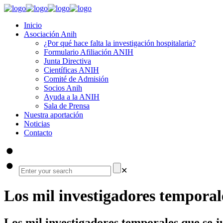
Inicio
Asociación Anih
¿Por qué hace falta la investigación hospitalaria?
Formulario Afiliación ANIH
Junta Directiva
Científicas ANIH
Comité de Admisión
Socios Anih
Ayuda a la ANIH
Sala de Prensa
Nuestra aportación
Noticias
Contacto
✕
Los mil investigadores temporal
Los mil investigadores temporales que se 