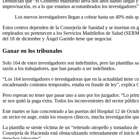
Denuncian que “el Gobierno madrileño lleva dos años dando largas y q
improvisación, es a lo que estamos acostumbrados los investigadores”
Los nuevos investigadores llegan a cobrar hasta un 40% más qu
Estos centros dependen de la Consejería de Sanidad y se insertan en gr
empleados no pertenecen a los Servicios Madrileños de Salud (SERMAS
del 18 de diciembre y Ángel Garrido tiene que negociar.
Ganar en los tribunales
Solo 164 de estos investigadores son indefinidos, pero las plantillas
razón a los trabajadores, que han pasado a ser indefinidos.
“Los 164 investigadores e investigadoras que en la actualidad tiene c
encadenando contratos temporales, estaba en fraude de ley”, explic
Pero esperan no tener que pasar uno a uno por los juzgados: “Lo prime
se nos quitó la paga extra. Todos los inconvenientes del sector públi
Este martes se han concentrado a las puertas del Hospital 12 de Octubr
un sector en auge, están los ensayos clínicos, mucha investigación 
La plantilla se siente víctima de un “reiterado atropello y tomadura 
Consejería de Hacienda está obstaculizando reiteradamente el inicio d
derechos laborales”.