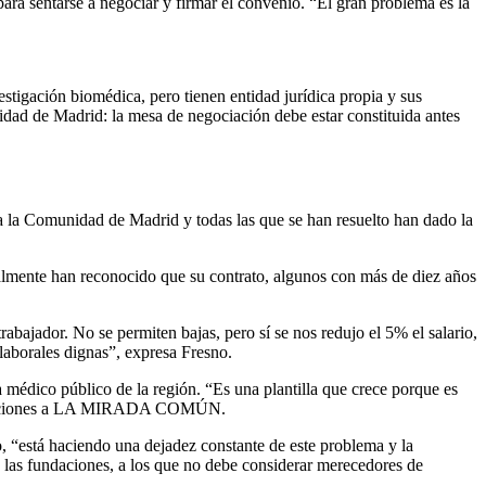
ra sentarse a negociar y firmar el convenio. “El gran problema es la
estigación biomédica, pero tienen entidad jurídica propia y sus
ad de Madrid: la mesa de negociación debe estar constituida antes
 a la Comunidad de Madrid y todas las que se han resuelto han dado la
inalmente han reconocido que su contrato, algunos con más de diez años
bajador. No se permiten bajas, pero sí se nos redujo el 5% el salario,
laborales dignas”, expresa Fresno.
a médico público de la región. “Es una plantilla que crece porque es
declaraciones a LA MIRADA COMÚN.
o, “está haciendo una dejadez constante de este problema y la
e las fundaciones, a los que no debe considerar merecedores de