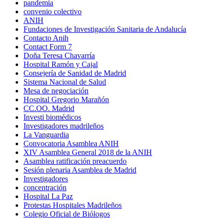
pandemia
convenio colectivo
ANIH
Fundaciones de Investigación Sanitaria de Andalucía
Contacto Anih
Contact Form 7
Doña Teresa Chavarría
Hospital Ramón y Cajal
Consejería de Sanidad de Madrid
Sistema Nacional de Salud
Mesa de negociación
Hospital Gregorio Marañón
CC.OO. Madrid
Investi biomédicos
Investigadores madrileños
La Vanguardia
Convocatoria Asamblea ANIH
XIV Asamblea General 2018 de la ANIH
Asamblea ratificación preacuerdo
Sesión plenaria Asamblea de Madrid
Investigadores
concentración
Hospital La Paz
Protestas Hospitales Madrileños
Colegio Oficial de Biólogos