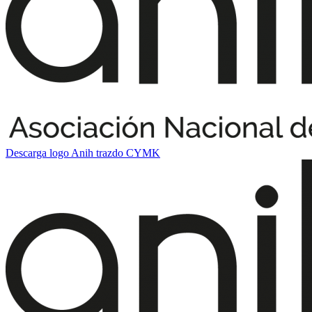
Descarga logo Anih trazdo CYMK