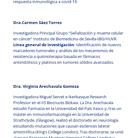
respuesta inmunológica a covid-19.
Dra.Carmen Sáez Torres
Investigadora Principal Grupo “Señalización y muerte celular
en cáncer” Instituto de Biomedicina de Sevilla-IBiS/HUVR.
Línea general de investigación
: Identificación de nuevos
marcadores tumorales y análisis de los mecanismos de
resistencia a quimioterapia basada en fármacos
antimitóticos y platinos en tumores sólidos avanzados.
Dra. Virginia Arechavala Gomeza
Investigadora Miguel Servet e Ikerbasque Research
Professor en el IIS Biocruces Bizkaia. La Dra. Arechavala
estudió Farmacia en la Universidad del País Vasco y, tras un
máster en Inmunofarmacología en la Universidad de
Strathclyde, (Glasgow), realizó el doctorado en neurología
estudiando mutaciones que causan esclerosis lateral
amiotrófica (King’s College London). Tras doctorarse, se unió
al grupo Francesco Muntoni (Imperial College London y