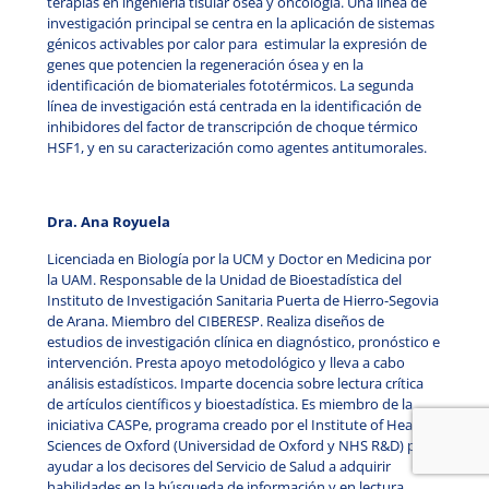
terapias en ingeniería tisular ósea y oncología. Una línea de
investigación principal se centra en la aplicación de sistemas
génicos activables por calor para estimular la expresión de
genes que potencien la regeneración ósea y en la
identificación de biomateriales fototérmicos. La segunda
línea de investigación está centrada en la identificación de
inhibidores del factor de transcripción de choque térmico
HSF1, y en su caracterización como agentes antitumorales.
Dra. Ana Royuela
Licenciada en Biología por la UCM y Doctor en Medicina por
la UAM. Responsable de la Unidad de Bioestadística del
Instituto de Investigación Sanitaria Puerta de Hierro-Segovia
de Arana. Miembro del CIBERESP. Realiza diseños de
estudios de investigación clínica en diagnóstico, pronóstico e
intervención. Presta apoyo metodológico y lleva a cabo
análisis estadísticos. Imparte docencia sobre lectura crítica
de artículos científicos y bioestadística. Es miembro de la
iniciativa CASPe, programa creado por el Institute of Health
Sciences de Oxford (Universidad de Oxford y NHS R&D) para
ayudar a los decisores del Servicio de Salud a adquirir
habilidades en la búsqueda de información y en lectura