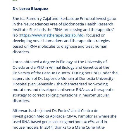
Dr. Lorea Blazquez
She is a Ramon y Cajal and Ikerbasque Principal Investigator
in the Neurosciences Area of Biodonostia Health Research
Institute. She leads the “RNA-processing and therapeutics”
lab (
https://www.rnatherapeuticslab.info
), focused on
developing novel biomarkers and therapeutic strategies
based on RNA molecules to diagnose and treat human
disorders.
Lorea obtained a degree in Biology at the University of
Oviedo and a PhD in Animal Biology and Genetics at the
University of the Basque Country. During her PhD, under the
supervision of Dr. Lopez de Munain at Donostia University
Hospital (San Sebastián), she characterized non-coding
mutations and developed antisense RNAs as a therapeutic
strategy to correct splicing mutations in neuromuscular
disorders.
Afterwards, she joined Dr. Fortes’ lab at Centro de
Investigación Médica Aplicada (CIMA, Pamplona), where she
used RNA-based gene-silencing methods
in vitro
and in
mouse models. In 2014, thanks to a Marie Curie Intra-