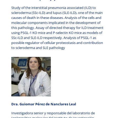
Study of the interstitial pneumonia associated (ILD) to
scleroderma (SSc-ILD) and lupus (SLE-ILD), one of the main
causes of death in these diseases. Analysis of the cells and
molecular components implicated in the development of
this pathology. Assay of directed therapy for ILD treatment
using PSGL-1 KO mice and P-selectin KO mice as models of
SSc-ILD and SLE-ILD respectively.
Analysis of PSGL-1 as
possible regulator of cellular proteostasis and contribution
to scleroderma and SLE pathology
Dra. Guiomar Pérez de Nanclares Leal
Investigadora senior y responsable del laboratorio de
(epi)genética molecular del Instituto de Investigación