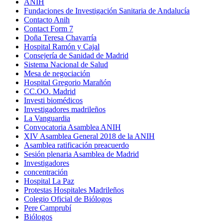
ANIH
Fundaciones de Investigación Sanitaria de Andalucía
Contacto Anih
Contact Form 7
Doña Teresa Chavarría
Hospital Ramón y Cajal
Consejería de Sanidad de Madrid
Sistema Nacional de Salud
Mesa de negociación
Hospital Gregorio Marañón
CC.OO. Madrid
Investi biomédicos
Investigadores madrileños
La Vanguardia
Convocatoria Asamblea ANIH
XIV Asamblea General 2018 de la ANIH
Asamblea ratificación preacuerdo
Sesión plenaria Asamblea de Madrid
Investigadores
concentración
Hospital La Paz
Protestas Hospitales Madrileños
Colegio Oficial de Biólogos
Pere Camprubí
Biólogos