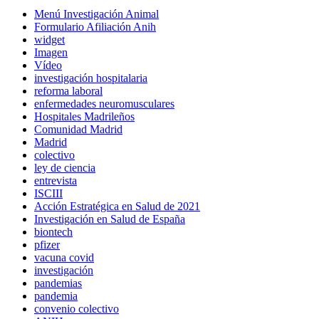
Menú Investigación Animal
Formulario Afiliación Anih
widget
Imagen
Vídeo
investigación hospitalaria
reforma laboral
enfermedades neuromusculares
Hospitales Madrileños
Comunidad Madrid
Madrid
colectivo
ley de ciencia
entrevista
ISCIII
Acción Estratégica en Salud de 2021
Investigación en Salud de España
biontech
pfizer
vacuna covid
investigación
pandemias
pandemia
convenio colectivo