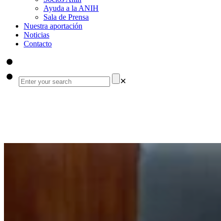
Ayuda a la ANIH
Sala de Prensa
Nuestra aportación
Noticias
Contacto
✕
i + SNS
INVESTIGAR ES CURAR