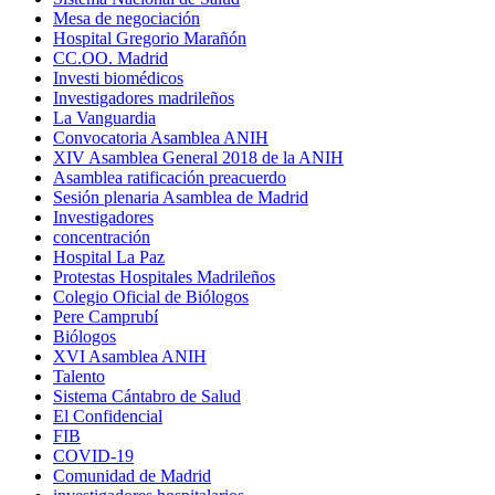
Mesa de negociación
Hospital Gregorio Marañón
CC.OO. Madrid
Investi biomédicos
Investigadores madrileños
La Vanguardia
Convocatoria Asamblea ANIH
XIV Asamblea General 2018 de la ANIH
Asamblea ratificación preacuerdo
Sesión plenaria Asamblea de Madrid
Investigadores
concentración
Hospital La Paz
Protestas Hospitales Madrileños
Colegio Oficial de Biólogos
Pere Camprubí
Biólogos
XVI Asamblea ANIH
Talento
Sistema Cántabro de Salud
El Confidencial
FIB
COVID-19
Comunidad de Madrid