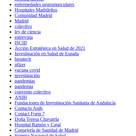
enfermedades neuromusculares
Hospitales Madrileños
Comunidad Madrid
Madrid
colectivo
ley de ciencia
entrevista
ISCIII
Acción Estratégica en Salud de 2021
Investigación en Salud de España
biontech
pfizer
vacuna covid
investigación
pandemias
pandemia
convenio colectivo
ANIH
Fundaciones de Investigación Sanitaria de Andalucía
Contacto Anih
Contact Form 7
Doña Teresa Chavarría
Hospital Ramón y Cajal
Consejería de Sanidad de Madrid
Sistema Nacional de Salud