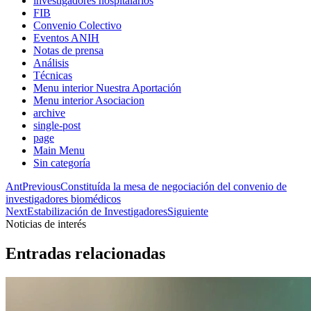
investigadores hospitalarios
FIB
Convenio Colectivo
Eventos ANIH
Notas de prensa
Análisis
Técnicas
Menu interior Nuestra Aportación
Menu interior Asociacion
archive
single-post
page
Main Menu
Sin categoría
Ant
Previous
Constituída la mesa de negociación del convenio de
investigadores biomédicos
Next
Estabilización de Investigadores
Siguiente
Noticias de interés
Entradas relacionadas