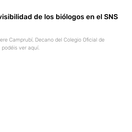
visibilidad de los biólogos en el SNS
Pere Camprubí, Decano del Colegio Oficial de
 podéis ver aquí.