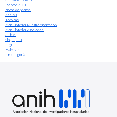
Convenio Colectivo
Eventos ANIH
Notas de prensa
Análisis
Técnicas
Menu interior Nuestra Aportación
Menu interior Asociacion
archive
single-post
page
Main Menu
Sin categoría