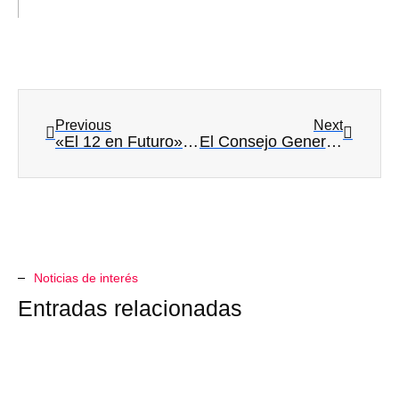
Previous
Next
«El 12 en Futuro» Celebración del 50 aniversario del Hospital 12 de Octubre de Madrid
El Consejo General de Colegios Oficiales de Biólogos os desean Felices Fiestas!
Noticias de interés
Entradas relacionadas