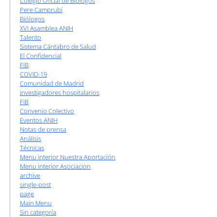
Colegio Oficial de Biólogos
Pere Camprubí
Biólogos
XVI Asamblea ANIH
Talento
Sistema Cántabro de Salud
El Confidencial
FIB
COVID-19
Comunidad de Madrid
investigadores hospitalarios
FIB
Convenio Colectivo
Eventos ANIH
Notas de prensa
Análisis
Técnicas
Menu interior Nuestra Aportación
Menu interior Asociacion
archive
single-post
page
Main Menu
Sin categoría