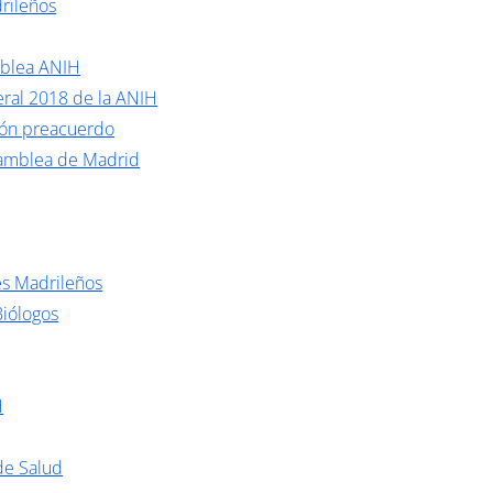
rileños
mblea ANIH
ral 2018 de la ANIH
ión preacuerdo
samblea de Madrid
es Madrileños
Biólogos
H
de Salud