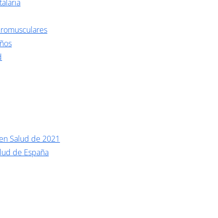
talaria
romusculares
eños
d
 en Salud de 2021
alud de España