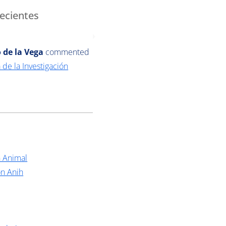
ecientes
 de la Vega
commented
 de la Investigación
n Animal
ón Anih