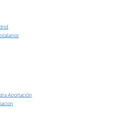
drid
italarios
o
tra Aportación
iacion