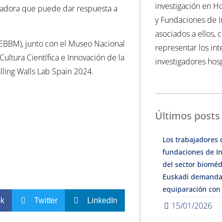
investigación en Ho
ovadora que puede dar respuesta a
y Fundaciones de I
asociados a ellos, 
SEBBM), junto con el Museo Nacional
representar los int
ultura Científica e Innovación de la
investigadores hosp
lling Walls Lab Spain 2024.
Últimos posts
Los trabajadores 
fundaciones de In
del sector bioméd
Euskadi demanda
equiparación con
ok
Twitter
LinkedIn
15/01/2026