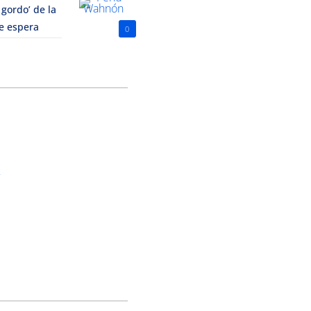
 gordo’ de la
le espera
0
o