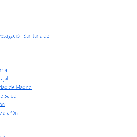
estigación Sanitaria de
rría
ajal
idad de Madrid
de Salud
ón
 Marañón