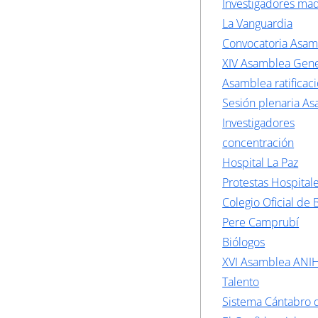
Investigadores mad
La Vanguardia
Convocatoria Asa
XIV Asamblea Gene
Asamblea ratificac
Sesión plenaria A
Investigadores
concentración
Hospital La Paz
Protestas Hospital
Colegio Oficial de 
Pere Camprubí
Biólogos
XVI Asamblea ANI
Talento
Sistema Cántabro 