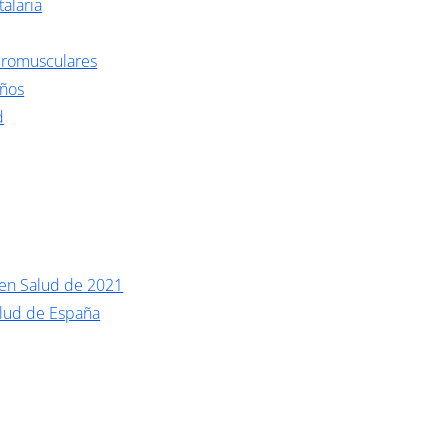
talaria
romusculares
eños
d
 en Salud de 2021
alud de España