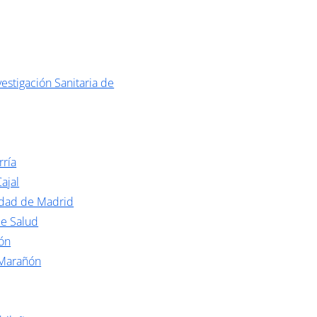
estigación Sanitaria de
rría
ajal
idad de Madrid
de Salud
ón
 Marañón