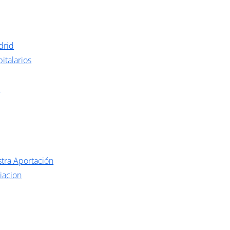
drid
italarios
o
tra Aportación
iacion