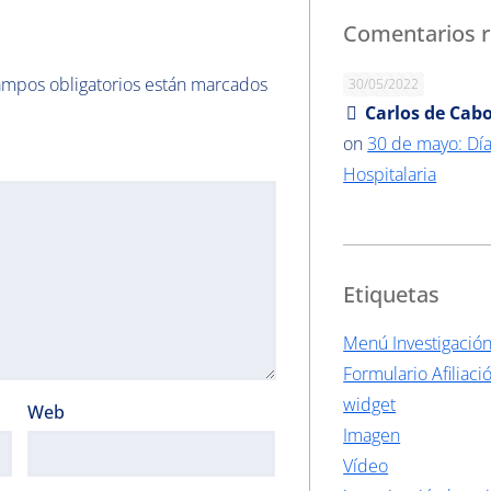
Comentarios r
ampos obligatorios están marcados
30/05/2022
Carlos de Cabo
on
30 de mayo: Día
Hospitalaria
Etiquetas
Menú Investigació
Formulario Afiliaci
widget
Web
Imagen
Vídeo