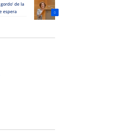
 gordo’ de la
le espera
0
o