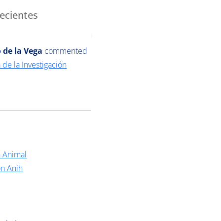
ecientes
 de la Vega
commented
 de la Investigación
n Animal
ón Anih