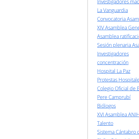
Investigadores mad
La Vanguardia
Convocatoria Asa
XIV Asamblea Gene
Asamblea ratificac
Sesión plenaria A
Investigadores
concentración
Hospital La Paz
Protestas Hospital
Colegio Oficial de 
Pere Camprubí
Biólogos
XVI Asamblea ANI
Talento
Sistema Cántabro 