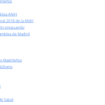
rileños
mblea ANIH
ral 2018 de la ANIH
ión preacuerdo
samblea de Madrid
es Madrileños
Biólogos
H
de Salud