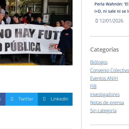
Perla Wahnón: ‘El
I+D, ni sale ni se 
12/01/2026
Categorías
Biólogos
Convenio Colectiv
Eventos ANIH
FIB
Investigadores
k
Twitter
LinkedIn
Notas de prensa
Sin categoría