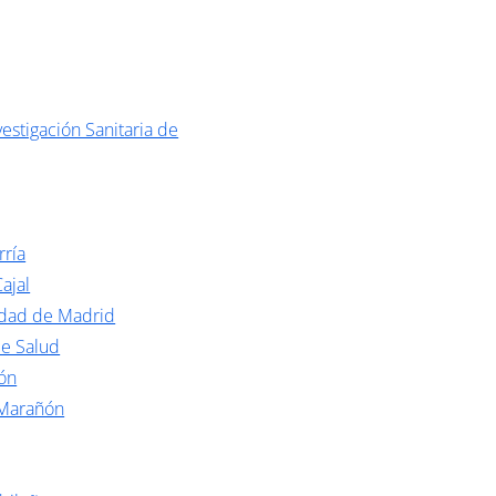
estigación Sanitaria de
rría
ajal
idad de Madrid
de Salud
ón
 Marañón