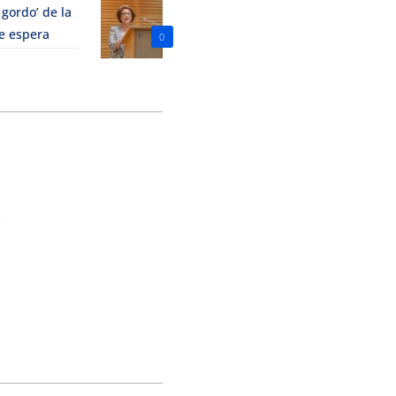
 gordo’ de la
le espera
0
o