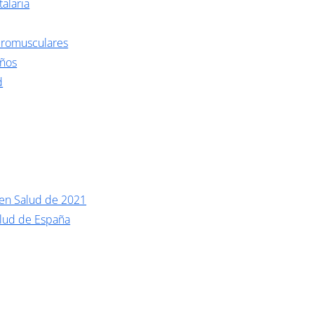
talaria
romusculares
eños
d
 en Salud de 2021
alud de España