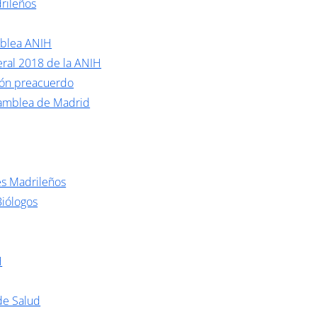
rileños
mblea ANIH
ral 2018 de la ANIH
ión preacuerdo
samblea de Madrid
es Madrileños
Biólogos
H
de Salud