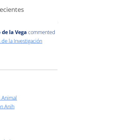
ecientes
 de la Vega
commented
 de la Investigación
n Animal
ón Anih