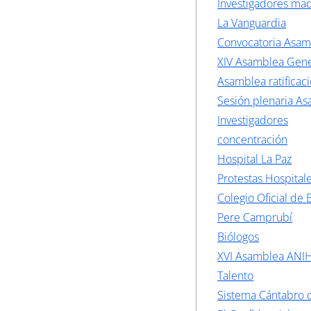
Investigadores mad
La Vanguardia
Convocatoria Asa
XIV Asamblea Gene
Asamblea ratificac
Sesión plenaria A
Investigadores
concentración
Hospital La Paz
Protestas Hospital
Colegio Oficial de 
Pere Camprubí
Biólogos
XVI Asamblea ANI
Talento
Sistema Cántabro 