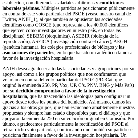
establecida, con diferencias salariales arbitrarias y
condiciones
laborales pésimas
. Múltiples partidos se posicionaron públicamente
en contra de este voto particular del PSOE (véase nuestro canal de
Twitter, ANIH_1), al que también se opusieron las sociedades
científicas como COSCE (que representa a los 40.000 científicos
que ejercen como investigadores en nuestro país, en todas las
disciplinas), SEBBM (bioquímica), ASEBIR (biología de la
reproducción), ASEICA (investigación contra el cáncer), AEGH
(genética humana), los colegios profesionales de biólogos y
las
asociaciones de pacientes
, en lo que ha sido un auténtico clamor a
favor de la investigación hospitalaria.
ANIH desea agradecer a todas las sociedades y agrupaciones por su
apoyo, así como a los grupos políticos que nos confirmaron que
votarían en contra del voto particular del PSOE (PDeCat, que
originó la enmienda 250, PP, Vox, UP, C’s, PNV, BNG y Más País)
por su
decidido compromiso a favor de la investigación
hospitalaria
, que ha trascendido las ideologías para configurar un
apoyo desde todos los puntos del hemiciclo. Así mismo, damos las
gracias a los otros grupos, que han escuchado amablemente nuestras
propuestas y siempre han estado disponibles para el diálogo y que
apoyaron la enmienda 250 en su votación original en Comisión. Por
último, agradecemos particularmente la rectificación del PSOE al
retirar dicho voto particular, confirmando que también su partido se
posiciona finalmente a favor de la investigación hospitalaria. Un