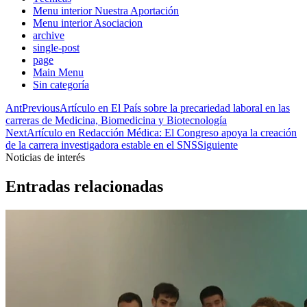
Menu interior Nuestra Aportación
Menu interior Asociacion
archive
single-post
page
Main Menu
Sin categoría
Ant
Previous
Artículo en El País sobre la precariedad laboral en las
carreras de Medicina, Biomedicina y Biotecnología
Next
Artículo en Redacción Médica: El Congreso apoya la creación
de la carrera investigadora estable en el SNS
Siguiente
Noticias de interés
Entradas relacionadas