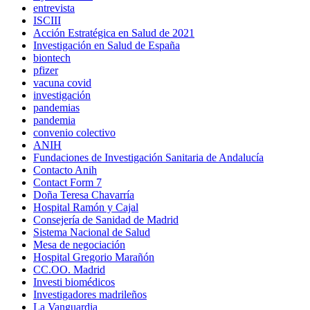
entrevista
ISCIII
Acción Estratégica en Salud de 2021
Investigación en Salud de España
biontech
pfizer
vacuna covid
investigación
pandemias
pandemia
convenio colectivo
ANIH
Fundaciones de Investigación Sanitaria de Andalucía
Contacto Anih
Contact Form 7
Doña Teresa Chavarría
Hospital Ramón y Cajal
Consejería de Sanidad de Madrid
Sistema Nacional de Salud
Mesa de negociación
Hospital Gregorio Marañón
CC.OO. Madrid
Investi biomédicos
Investigadores madrileños
La Vanguardia