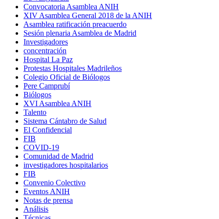
Convocatoria Asamblea ANIH
XIV Asamblea General 2018 de la ANIH
Asamblea ratificación preacuerdo
Sesión plenaria Asamblea de Madrid
Investigadores
concentración
Hospital La Paz
Protestas Hospitales Madrileños
Colegio Oficial de Biólogos
Pere Camprubí
Biólogos
XVI Asamblea ANIH
Talento
Sistema Cántabro de Salud
El Confidencial
FIB
COVID-19
Comunidad de Madrid
investigadores hospitalarios
FIB
Convenio Colectivo
Eventos ANIH
Notas de prensa
Análisis
Técnicas