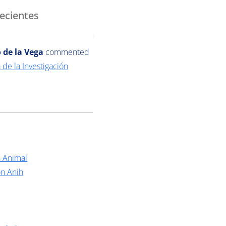
ecientes
 de la Vega
commented
 de la Investigación
n Animal
ón Anih