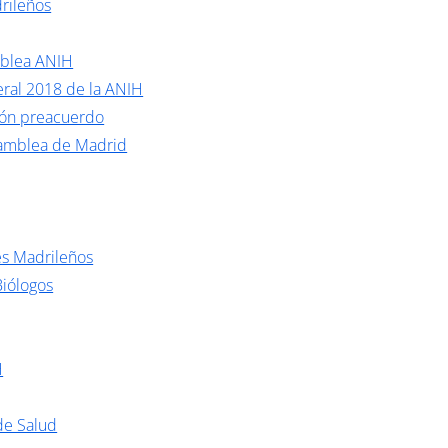
rileños
mblea ANIH
ral 2018 de la ANIH
ión preacuerdo
samblea de Madrid
es Madrileños
Biólogos
H
de Salud