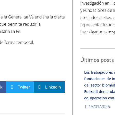
investigación en Ho
y Fundaciones de I
e la Generalitat Valenciana la oferta
asociados a ellos, 
que permite reducir la
representar los int
taria La Fe.
investigadores hosp
 de forma temporal.
Últimos posts
Los trabajadores 
fundaciones de In
del sector bioméd
ok
Twitter
LinkedIn
Euskadi demanda
equiparación con
15/01/2026