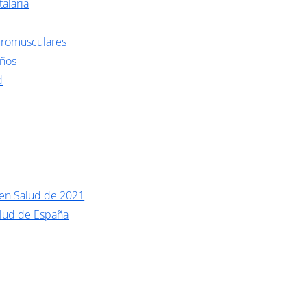
talaria
romusculares
eños
d
 en Salud de 2021
alud de España