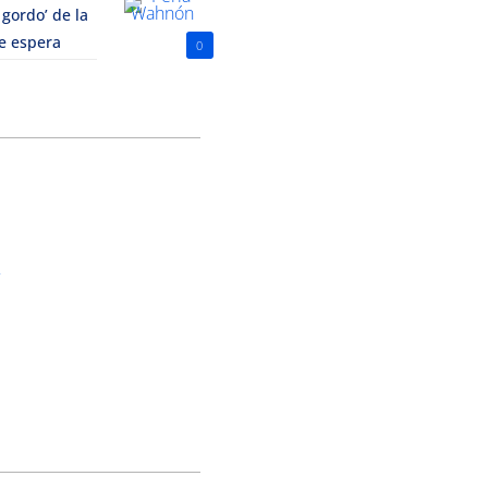
 gordo’ de la
le espera
0
o