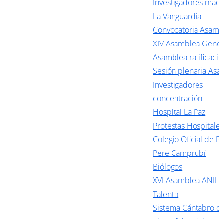
Investigadores mad
La Vanguardia
Convocatoria Asa
XIV Asamblea Gene
Asamblea ratificac
Sesión plenaria A
Investigadores
concentración
Hospital La Paz
Protestas Hospital
Colegio Oficial de 
Pere Camprubí
Biólogos
XVI Asamblea ANI
Talento
Sistema Cántabro 