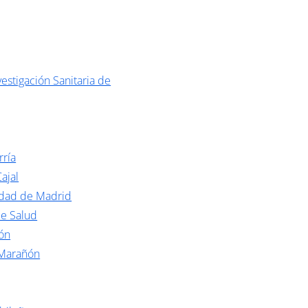
estigación Sanitaria de
rría
ajal
idad de Madrid
de Salud
ón
 Marañón