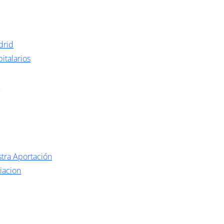
drid
italarios
o
tra Aportación
iacion