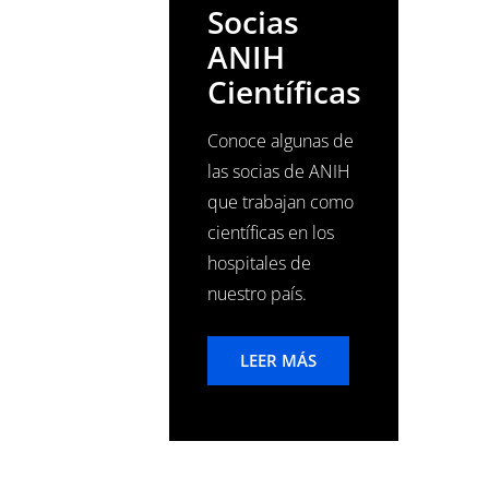
Socias
ANIH
Científicas
Conoce algunas de
las socias de ANIH
que trabajan como
científicas en los
hospitales de
nuestro país.
LEER MÁS